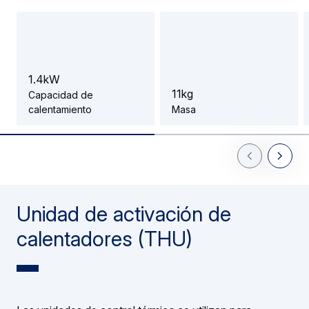
1
.
4
k
W
1
1
k
g
Capacidad de
calentamiento
Masa
Previous Slid
Next Sl
Unidad de activación de
calentadores (THU)