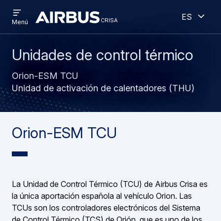
Open
Abiert
Pasar
Skip
Español
menu
crisa
crisa
CRISA
Menú
al
to
contenido
search
principal
Unidades de control térmico
Orion-ESM TCU
Unidad de activación de calentadores (THU)
Orion-ESM TCU
La Unidad de Control Térmico (TCU) de Airbus Crisa es
la única aportación española al vehículo Orion. Las
TCUs son los controladores electrónicos del Sistema
de Control Térmico (TCS) de Orión, que es uno de los