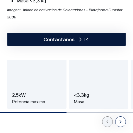
Masa <3,3 kg
Imagen: Unidad de activación de Calentadores - Plataforma Eurostar
3000
Contáctanos
2
.
5
k
W
<
3
.
3
k
g
Potencia máxima
Masa
Previous Slid
Next Sl